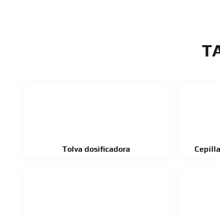
T
Tolva dosificadora
Cepill