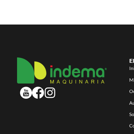
E
In
Ma
O
Au
So
C