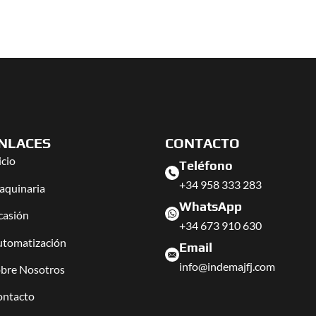
NLACES
CONTACTO
icio
Teléfono
+34 958 333 283
quinaria
WhatsApp
casión
+34 673 910 630
tomatización
Email
info@indemajfj.com
bre Nosotros
ontacto