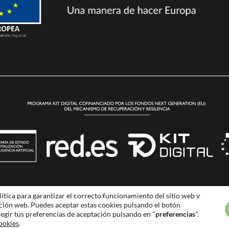
legal
–
Política de privacidad
–
Política de cookies
–
Accesibilidad
|
lítica para garantizar el correcto funcionamiento del sitio web y
ación web. Puedes aceptar estas cookies pulsando el botón
elegir tus preferencias de aceptación pulsando en "
preferencias
".
cookies
.