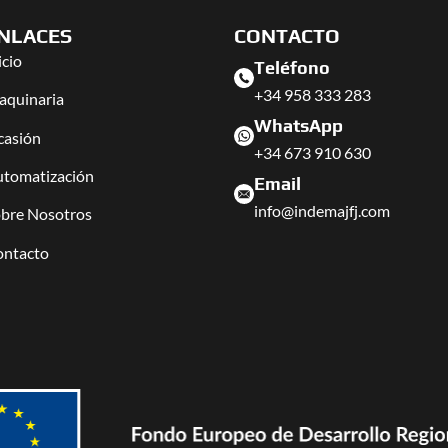
NLACES
CONTACTO
icio
Teléfono
+34 958 333 283
quinaria
WhatsApp
casión
+34 673 910 630
tomatización
Email
info@indemajfj.com
bre Nosotros
ontacto