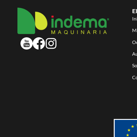
E
In
Ma
O
Au
So
C