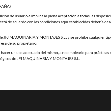
5
PAÑA)
ndición de usuario e implica la plena aceptación a todas las disposi
o está de acuerdo con las condiciones aquí establecidas debería deses
d de JFJ MAQUINARIA Y MONTAJES S.L., y se prohíbe cualquier tipo
resa de su propietario.
 hacer un uso adecuado del mismo, a no emplearlo para prácticas con
 y lógicos de JFJ MAQUINARIA Y MONTAJES S.L..