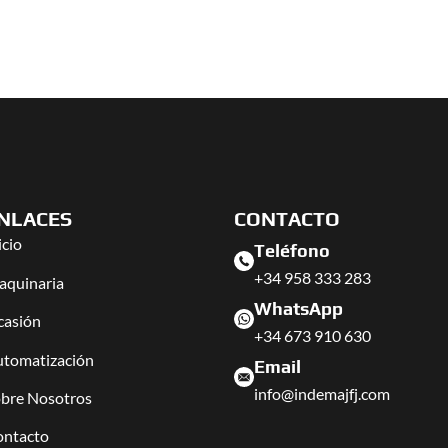
NLACES
CONTACTO
icio
Teléfono
+34 958 333 283
quinaria
WhatsApp
casión
+34 673 910 630
tomatización
Email
info@indemajfj.com
bre Nosotros
ontacto