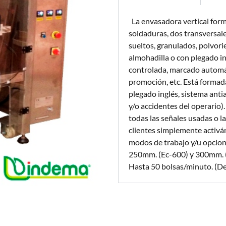
La envasadora vertical form
soldaduras, dos transversal
sueltos, granulados, polvori
almohadilla o con plegado in
controlada, marcado automáti
promoción, etc. Está formada
plegado inglés, sistema ant
y/o accidentes del operario)
todas las señales usadas o la
clientes simplemente activán
modos de trabajo y/u opcion
250mm. (Ec-600) y 300mm. (E
Hasta 50 bolsas/minuto. (De