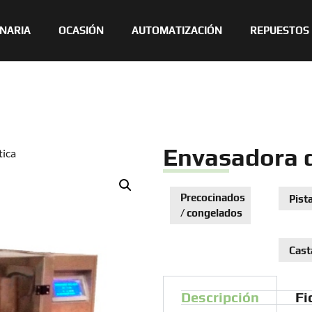
NARIA
OCASIÓN
AUTOMATIZACIÓN
REPUESTOS
Envasadora 
tica
Precocinados
Pist
/ congelados
Cast
Descripción
Fi