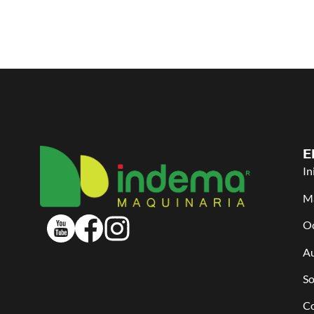
E
In
Ma
O
Au
So
C