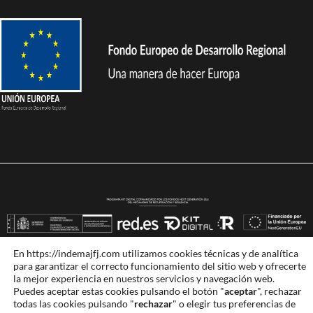
En https://indemajfj.com utilizamos cookies técnicas y de analítica
para garantizar el correcto funcionamiento del sitio web y ofrecerte
Indema 2024
.
Aviso legal
–
Política de privacidad
–
Política de
la mejor experiencia en nuestros servicios y navegación web.
Puedes aceptar estas cookies pulsando el botón "
aceptar
", rechazar
cookies
–
Accesibilidad
| Diseño:
Witcreativo
todas las cookies pulsando "
rechazar
" o elegir tus preferencias de