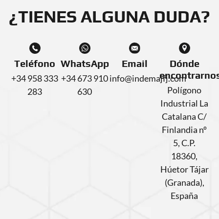
¿TIENES ALGUNA DUDA?
Teléfono
WhatsApp
Email
Dónde
encontrarno
+34 958 333
+34 673 910
info@indemajfj.com
Polígono
283
630
Industrial La
Catalana C/
Finlandia nº
5, C.P.
18360,
Húetor Tájar
(Granada),
España